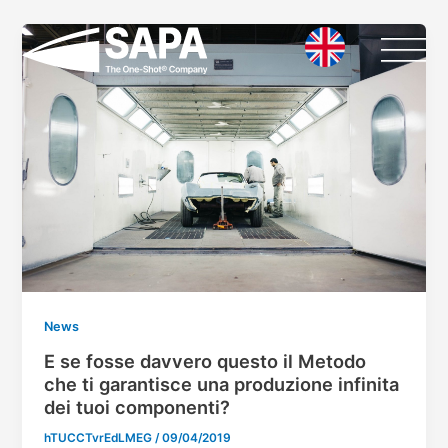
Vai
Paginazione
al
articoli
contenuto
News
E se fosse davvero questo il Metodo
che ti garantisce una produzione infinita
dei tuoi componenti?
hTUCCTvrEdLMEG
/
09/04/2019