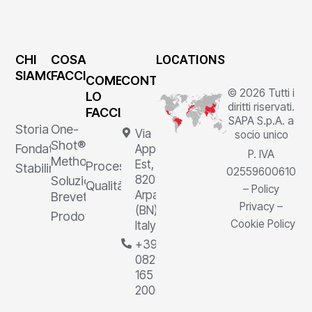
CHI
COSA
LOCATIONS
SIAMO
FACCIAMO
COME
CONTATTI
© 2026 Tutti i
LO
diritti riservati.
FACCIAMO
SAPA S.p.A. a
Storia
One-
Via
socio unico
Shot®
Fondatore
Appia
P. IVA
Method
Est, 1,
Processi
Stabilimenti
02559600610
82011
Soluzioni
Qualità
–
Policy
Arpaia
Brevettate
Privacy
–
(BN),
Prodotti
Cookie Policy
Italy
+39
0823
165
2000