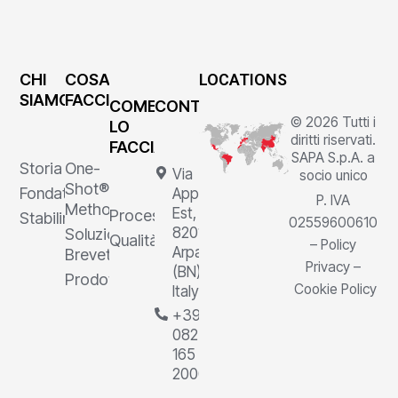
CHI
COSA
LOCATIONS
SIAMO
FACCIAMO
COME
CONTATTI
© 2026 Tutti i
LO
diritti riservati.
FACCIAMO
SAPA S.p.A. a
Storia
One-
Via
socio unico
Shot®
Fondatore
Appia
P. IVA
Method
Est, 1,
Processi
Stabilimenti
02559600610
82011
Soluzioni
Qualità
–
Policy
Arpaia
Brevettate
Privacy
–
(BN),
Prodotti
Cookie Policy
Italy
+39
0823
165
2000