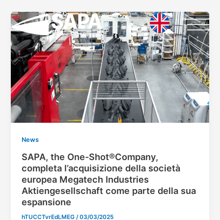
Vai
Paginazione
al
articoli
contenuto
News
SAPA, the One-Shot®Company,
completa l’acquisizione della società
europea Megatech Industries
Aktiengesellschaft come parte della sua
espansione
hTUCCTvrEdLMEG
/
03/03/2025