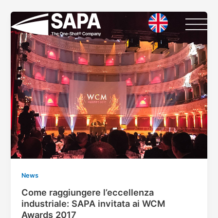
Vai
al
contenuto
News
Come raggiungere l’eccellenza
industriale: SAPA invitata ai WCM
Awards 2017