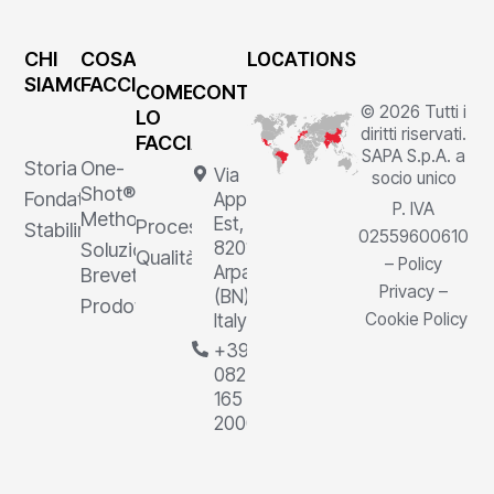
CHI
COSA
LOCATIONS
SIAMO
FACCIAMO
COME
CONTATTI
© 2026 Tutti i
LO
diritti riservati.
FACCIAMO
SAPA S.p.A. a
Storia
One-
Via
socio unico
Shot®
Fondatore
Appia
P. IVA
Method
Est, 1,
Processi
Stabilimenti
02559600610
82011
Soluzioni
Qualità
–
Policy
Arpaia
Brevettate
Privacy
–
(BN),
Prodotti
Cookie Policy
Italy
+39
0823
165
2000