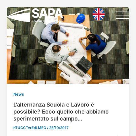
Vai
al
contenuto
News
L’alternanza Scuola e Lavoro è
possibile? Ecco quello che abbiamo
sperimentato sul campo…
hTUCCTvrEdLMEG
/
25/10/2017