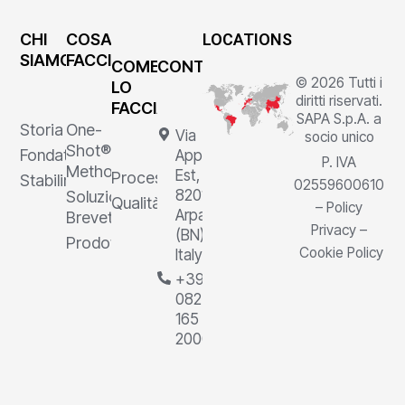
CHI
COSA
LOCATIONS
SIAMO
FACCIAMO
COME
CONTATTI
© 2026 Tutti i
LO
diritti riservati.
FACCIAMO
SAPA S.p.A. a
Storia
One-
Via
socio unico
Shot®
Fondatore
Appia
P. IVA
Method
Est, 1,
Processi
Stabilimenti
02559600610
82011
Soluzioni
Qualità
–
Policy
Arpaia
Brevettate
Privacy
–
(BN),
Prodotti
Cookie Policy
Italy
+39
0823
165
2000