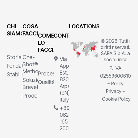
CHI
COSA
LOCATIONS
SIAMO
FACCIAMO
COME
CONTATTI
© 2026 Tutti i
LO
diritti riservati.
FACCIAMO
SAPA S.p.A. a
Storia
One-
Via
socio unico
Shot®
Fondatore
Appia
P. IVA
Method
Est, 1,
Processi
Stabilimenti
02559600610
82011
Soluzioni
Qualità
–
Policy
Arpaia
Brevettate
Privacy
–
(BN),
Prodotti
Cookie Policy
Italy
+39
0823
165
2000