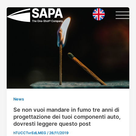
Vai
Paginazione
al
articoli
contenuto
News
Se non vuoi mandare in fumo tre anni di
progettazione dei tuoi componenti auto,
dovresti leggere questo post
hTUCCTvrEdLMEG
/
26/11/2019