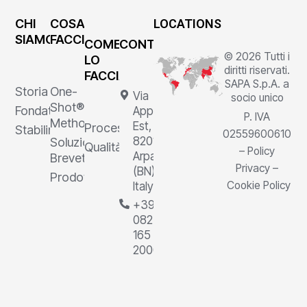
CHI
COSA
LOCATIONS
SIAMO
FACCIAMO
COME
CONTATTI
© 2026 Tutti i
LO
diritti riservati.
FACCIAMO
SAPA S.p.A. a
Storia
One-
Via
socio unico
Shot®
Fondatore
Appia
P. IVA
Method
Est, 1,
Processi
Stabilimenti
02559600610
82011
Soluzioni
Qualità
–
Policy
Arpaia
Brevettate
Privacy
–
(BN),
Prodotti
Cookie Policy
Italy
+39
0823
165
2000