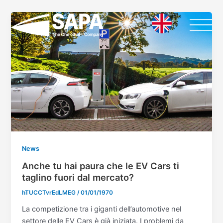
Vai
Paginazione
al
articoli
contenuto
News
Anche tu hai paura che le EV Cars ti
taglino fuori dal mercato?
hTUCCTvrEdLMEG
/
01/01/1970
La competizione tra i giganti dell’automotive nel
settore delle EV Cars è già iniziata. I problemi da