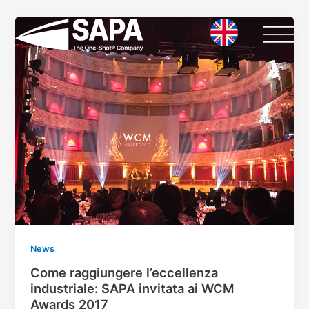
Vai
al
contenuto
News
Come raggiungere l’eccellenza
industriale: SAPA invitata ai WCM
Awards 2017