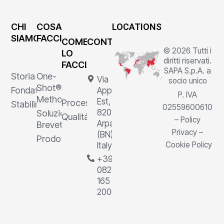
CHI
COSA
LOCATIONS
SIAMO
FACCIAMO
COME
CONTATTI
© 2026 Tutti i
LO
diritti riservati.
FACCIAMO
SAPA S.p.A. a
Storia
One-
Via
socio unico
Shot®
Fondatore
Appia
P. IVA
Method
Est, 1,
Processi
Stabilimenti
02559600610
82011
Soluzioni
Qualità
–
Policy
Arpaia
Brevettate
Privacy
–
(BN),
Prodotti
Cookie Policy
Italy
+39
0823
165
2000