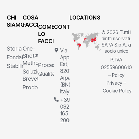
CHI
COSA
LOCATIONS
SIAMO
FACCIAMO
COME
CONTATTI
© 2026 Tutti i
LO
diritti riservati.
FACCIAMO
SAPA S.p.A. a
Storia
One-
Via
socio unico
Shot®
Fondatore
Appia
P. IVA
Method
Est, 1,
Processi
Stabilimenti
02559600610
82011
Soluzioni
Qualità
–
Policy
Arpaia
Brevettate
Privacy
–
(BN),
Prodotti
Cookie Policy
Italy
+39
0823
165
2000