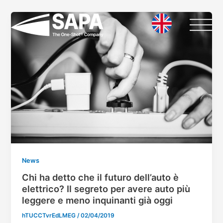
Vai
Paginazione
al
articoli
contenuto
News
Chi ha detto che il futuro dell’auto è
elettrico? Il segreto per avere auto più
leggere e meno inquinanti già oggi
hTUCCTvrEdLMEG
/
02/04/2019