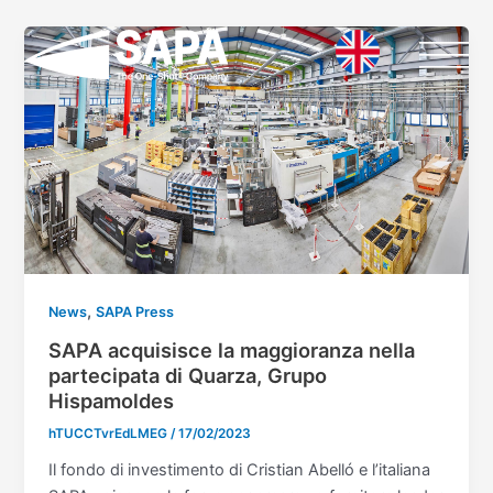
Vai
al
contenuto
,
News
SAPA Press
SAPA acquisisce la maggioranza nella
partecipata di Quarza, Grupo
Hispamoldes
hTUCCTvrEdLMEG
/
17/02/2023
Il fondo di investimento di Cristian Abelló e l’italiana