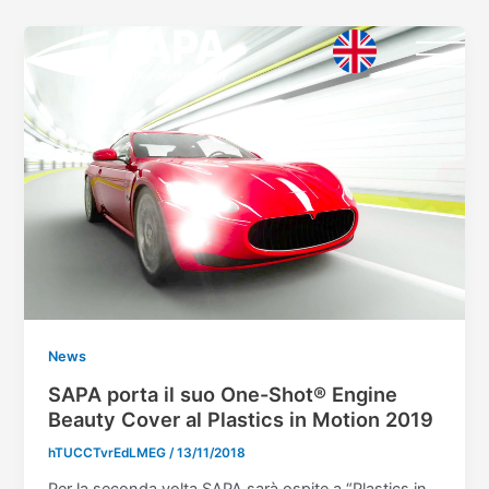
Vai
Paginazione
al
articoli
contenuto
News
SAPA porta il suo One-Shot® Engine
Beauty Cover al Plastics in Motion 2019
hTUCCTvrEdLMEG
/
13/11/2018
Per la seconda volta SAPA sarà ospite a “Plastics in