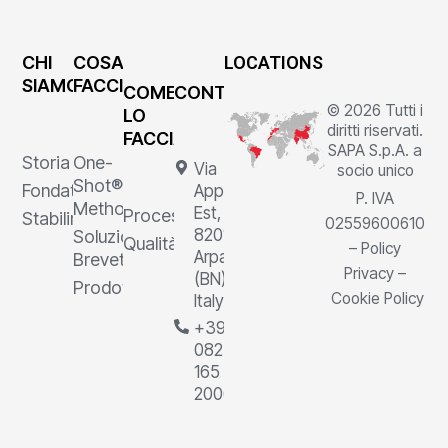
CHI
COSA
LOCATIONS
SIAMO
FACCIAMO
COME
CONTATTI
© 2026 Tutti i
LO
diritti riservati.
FACCIAMO
SAPA S.p.A. a
Storia
One-
Via
socio unico
Shot®
Fondatore
Appia
P. IVA
Method
Est, 1,
Processi
Stabilimenti
02559600610
82011
Soluzioni
Qualità
–
Policy
Arpaia
Brevettate
Privacy
–
(BN),
Prodotti
Cookie Policy
Italy
+39
0823
165
2000