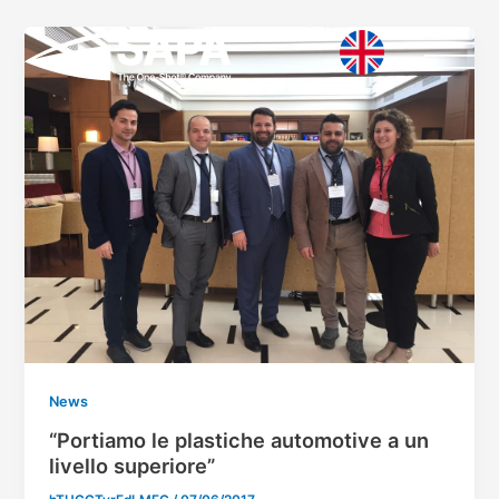
Vai
Paginazione
al
articoli
contenuto
News
“Portiamo le plastiche automotive a un
livello superiore”