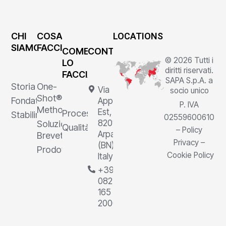
CHI
COSA
LOCATIONS
SIAMO
FACCIAMO
COME
CONTATTI
© 2026 Tutti i
LO
diritti riservati.
FACCIAMO
SAPA S.p.A. a
Storia
One-
Via
socio unico
Shot®
Fondatore
Appia
P. IVA
Method
Est, 1,
Processi
Stabilimenti
02559600610
82011
Soluzioni
Qualità
–
Policy
Arpaia
Brevettate
Privacy
–
(BN),
Prodotti
Cookie Policy
Italy
+39
0823
165
2000