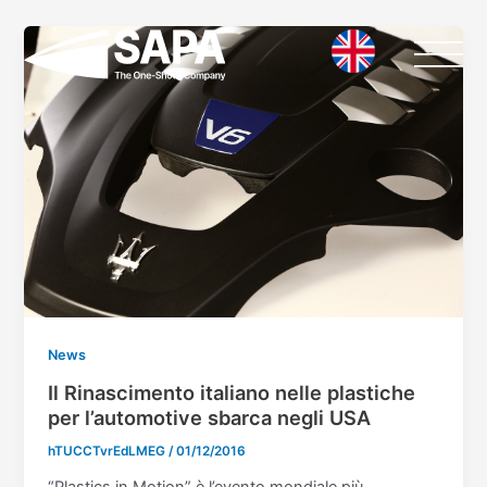
Vai
al
contenuto
News
Il Rinascimento italiano nelle plastiche
per l’automotive sbarca negli USA
hTUCCTvrEdLMEG
/
01/12/2016
“Plastics in Motion” è l’evento mondiale più