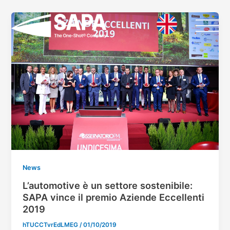
Vai
al
contenuto
News
L’automotive è un settore sostenibile:
SAPA vince il premio Aziende Eccellenti
2019
hTUCCTvrEdLMEG
/
01/10/2019