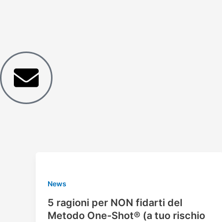
Vai
Paginazione
al
articoli
contenuto
News
5 ragioni per NON fidarti del
Metodo One-Shot® (a tuo rischio