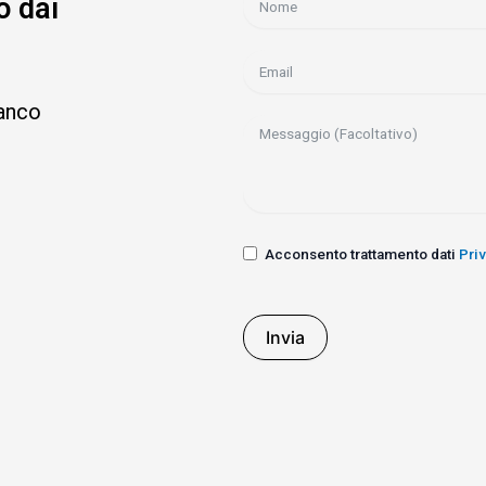
o dai
ianco
Acconsento trattamento dati
Pri
Invia