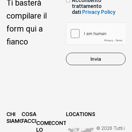
Acconsento
Ti basterà
trattamento
dati
Privacy Policy
compilare il
form qui a
fianco
Invia
CHI
COSA
LOCATIONS
SIAMO
FACCIAMO
COME
CONTATTI
© 2026 Tutti i
LO