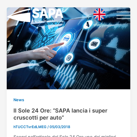
Vai
Paginazione
al
articoli
contenuto
News
Il Sole 24 Ore: “SAPA lancia i super
cruscotti per auto”
hTUCCTvrEdLMEG
/
05/03/2018
Scopri nell’articolo del Sole 24 Ore uno dei migliori