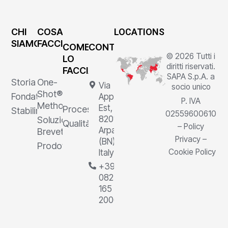
CHI
COSA
LOCATIONS
SIAMO
FACCIAMO
COME
CONTATTI
© 2026 Tutti i
LO
diritti riservati.
FACCIAMO
SAPA S.p.A. a
Storia
One-
Via
socio unico
Shot®
Fondatore
Appia
P. IVA
Method
Est, 1,
Processi
Stabilimenti
02559600610
82011
Soluzioni
Qualità
–
Policy
Arpaia
Brevettate
Privacy
–
(BN),
Prodotti
Cookie Policy
Italy
+39
0823
165
2000