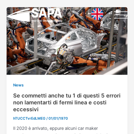
Vai
Paginazione
al
articoli
contenuto
News
Se commetti anche tu 1 di questi 5 errori
non lamentarti di fermi linea e costi
eccessivi
hTUCCTvrEdLMEG
/
01/01/1970
Il 2020 è arrivato, eppure alcuni car maker