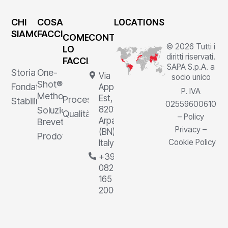
CHI
COSA
LOCATIONS
SIAMO
FACCIAMO
COME
CONTATTI
© 2026 Tutti i
LO
diritti riservati.
FACCIAMO
SAPA S.p.A. a
Storia
One-
Via
socio unico
Shot®
Fondatore
Appia
P. IVA
Method
Est, 1,
Processi
Stabilimenti
02559600610
82011
Soluzioni
Qualità
–
Policy
Arpaia
Brevettate
Privacy
–
(BN),
Prodotti
Cookie Policy
Italy
+39
0823
165
2000