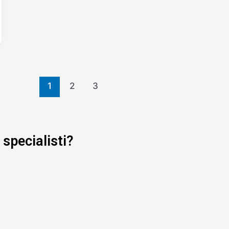
1
2
3
 specialisti?