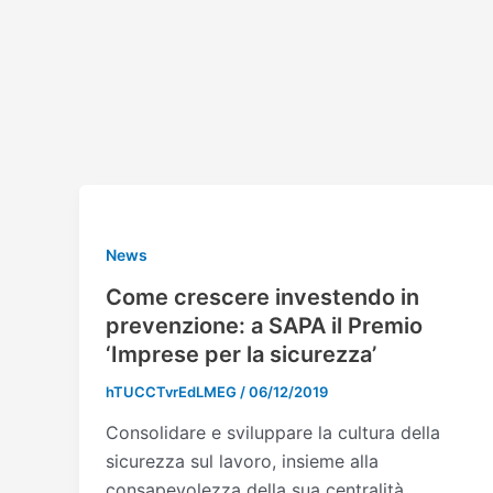
Vai
Paginazione
al
articoli
contenuto
News
Come crescere investendo in
prevenzione: a SAPA il Premio
‘Imprese per la sicurezza’
hTUCCTvrEdLMEG
/
06/12/2019
Consolidare e sviluppare la cultura della
sicurezza sul lavoro, insieme alla
consapevolezza della sua centralità