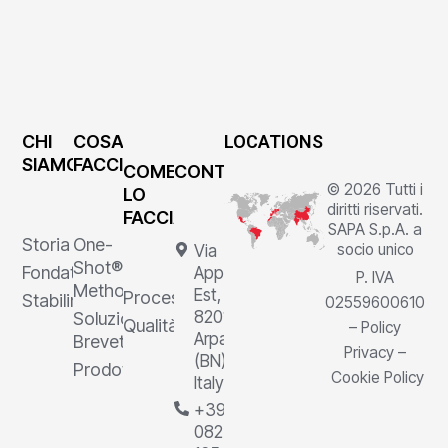
CHI
COSA
LOCATIONS
SIAMO
FACCIAMO
COME
CONTATTI
© 2026 Tutti i
LO
diritti riservati.
FACCIAMO
SAPA S.p.A. a
Storia
One-
socio unico
Via
Shot®
Fondatore
Appia
P. IVA
Method
Est, 1,
Processi
Stabilimenti
02559600610
82011
Soluzioni
Qualità
–
Policy
Arpaia
Brevettate
Privacy
–
(BN),
Prodotti
Cookie Policy
Italy
+39
0823