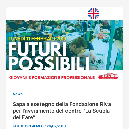
Vai
al
contenuto
News
Sapa a sostegno della Fondazione Riva
per l’avviamento del centro “La Scuola
del Fare”
hTUCCTvrEdLMEG
/
26/02/2019