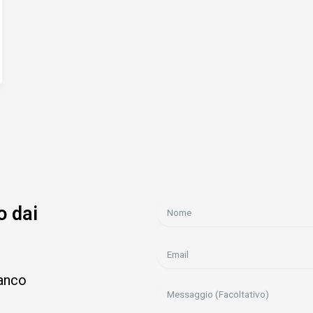
o dai
ianco