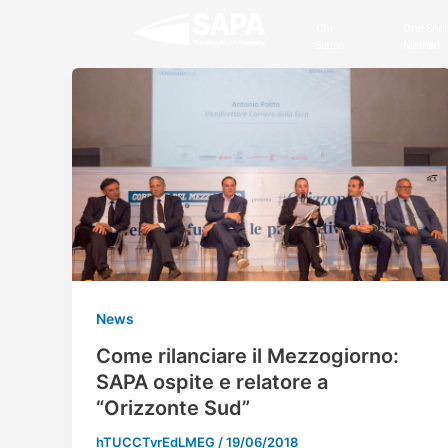
Vai
Chi
One Shot
al
Siamo
Method
contenuto
News
Come rilanciare il Mezzogiorno:
SAPA ospite e relatore a
“Orizzonte Sud”
hTUCCTvrEdLMEG
/
19/06/2018