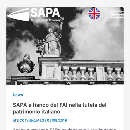
Vai
al
contenuto
News
SAPA a fianco del FAI nella tutela del
patrimonio italiano
hTUCCTvrEdLMEG
/
06/08/2019
Anche quest’anno SAPA ha rinnovato il suo impegno