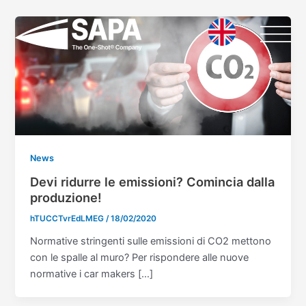
Vai
Paginazione
al
articoli
contenuto
News
Devi ridurre le emissioni? Comincia dalla
produzione!
hTUCCTvrEdLMEG
/
18/02/2020
Normative stringenti sulle emissioni di CO2 mettono
con le spalle al muro? Per rispondere alle nuove
normative i car makers […]