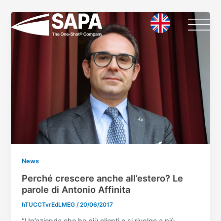
Vai
Paginazione
al
articoli
contenuto
News
Perché crescere anche all’estero? Le
parole di Antonio Affinita
hTUCCTvrEdLMEG
/
20/06/2017
“Un’azienda che ha più clienti e si rivolge a più