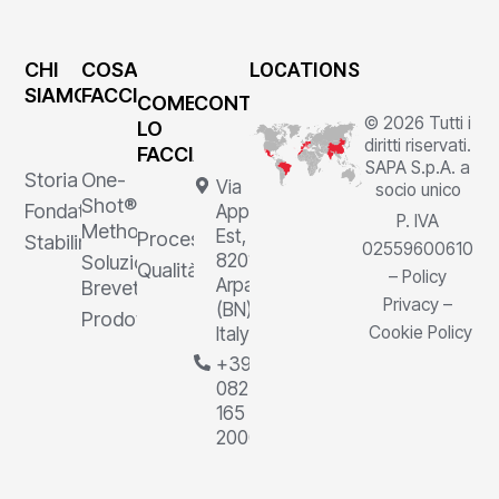
CHI
COSA
LOCATIONS
SIAMO
FACCIAMO
COME
CONTATTI
© 2026 Tutti i
LO
diritti riservati.
FACCIAMO
SAPA S.p.A. a
Storia
One-
Via
socio unico
Shot®
Fondatore
Appia
P. IVA
Method
Est, 1,
Processi
Stabilimenti
02559600610
82011
Soluzioni
Qualità
–
Policy
Arpaia
Brevettate
Privacy
–
(BN),
Prodotti
Cookie Policy
Italy
+39
0823
165
2000