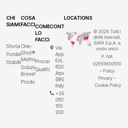
CHI
COSA
LOCATIONS
SIAMO
FACCIAMO
COME
CONTATTI
© 2026 Tutti i
LO
diritti riservati.
FACCIAMO
SAPA S.p.A. a
Storia
One-
Via
socio unico
Shot®
Fondatore
Appia
P. IVA
Method
Est, 1,
Processi
Stabilimenti
02559600610
82011
Soluzioni
Qualità
–
Policy
Arpaia
Brevettate
Privacy
–
(BN),
Prodotti
Cookie Policy
Italy
+39
0823
165
2000