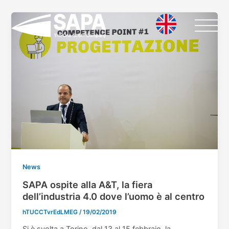
Vai
Paginazione
al
articoli
contenuto
News
SAPA ospite alla A&T, la fiera
dell’industria 4.0 dove l’uomo è al centro
hTUCCTvrEdLMEG
/
19/02/2019
Si è svolta a Torino, dal 13 al 15 febbraio, la