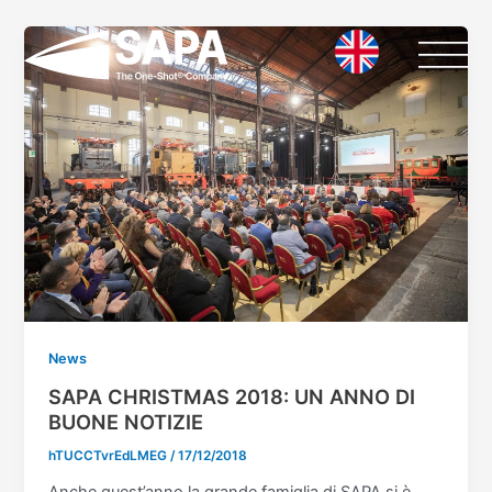
Vai
Paginazione
al
articoli
contenuto
News
SAPA CHRISTMAS 2018: UN ANNO DI
BUONE NOTIZIE
hTUCCTvrEdLMEG
/
17/12/2018
Anche quest’anno la grande famiglia di SAPA si è