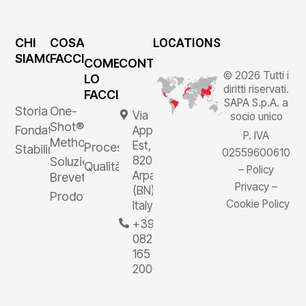
CHI
COSA
LOCATIONS
SIAMO
FACCIAMO
COME
CONTATTI
© 2026 Tutti i
LO
diritti riservati.
FACCIAMO
SAPA S.p.A. a
Storia
One-
Via
socio unico
Shot®
Fondatore
Appia
P. IVA
Method
Est, 1,
Processi
Stabilimenti
02559600610
82011
Soluzioni
Qualità
–
Policy
Arpaia
Brevettate
Privacy
–
(BN),
Prodotti
Cookie Policy
Italy
+39
0823
165
2000