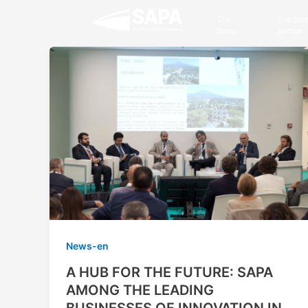
Vai
Chi
One Shot
al
Siamo
Method
contenuto
News-en
A HUB FOR THE FUTURE: SAPA
AMONG THE LEADING
BUSINESSES OF INNOVATION IN