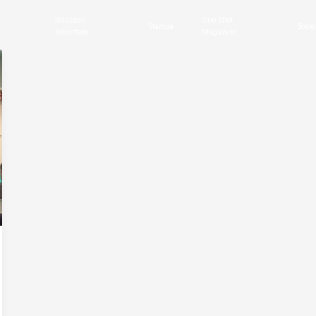
Soluzioni
One-Shot
Stampa
Soste
brevettate
Magazine