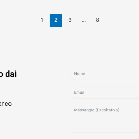
1
2
3
…
8
o dai
ianco