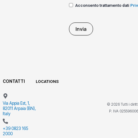
Acconsento trattamento dati
Pri
Invia
CONTATTI
LOCATIONS
Via Appia Est, 1,
© 2026 Tutti i dirit
82011 Arpaia (BN),
P. IVA 02559600
Italy
+39 0823 165
2000