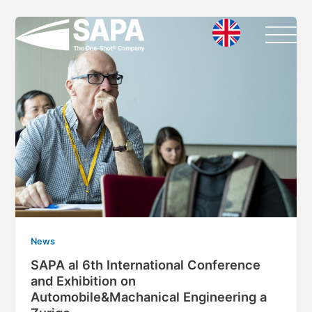
Vai
al
contenuto
News
SAPA al 6th International Conference
and Exhibition on
Automobile&Machanical Engineering a