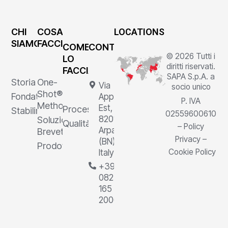
CHI
COSA
LOCATIONS
SIAMO
FACCIAMO
COME
CONTATTI
© 2026 Tutti i
LO
diritti riservati.
FACCIAMO
SAPA S.p.A. a
Storia
One-
Via
socio unico
Shot®
Fondatore
Appia
P. IVA
Method
Est, 1,
Processi
Stabilimenti
02559600610
82011
Soluzioni
Qualità
–
Policy
Arpaia
Brevettate
Privacy
–
(BN),
Prodotti
Cookie Policy
Italy
+39
0823
165
2000