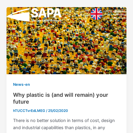
Vai
Paginazione
al
articoli
contenuto
News-en
Why plastic is (and will remain) your
future
hTUCCTvrEdLMEG
/
25/02/2020
There is no better solution in terms of cost, design
and industrial capabilities than plastics, in any