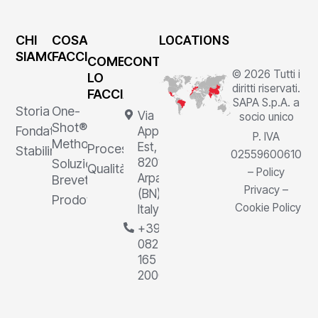
CHI
COSA
LOCATIONS
SIAMO
FACCIAMO
COME
CONTATTI
© 2026 Tutti i
LO
diritti riservati.
FACCIAMO
SAPA S.p.A. a
Storia
One-
Via
socio unico
Shot®
Fondatore
Appia
P. IVA
Method
Est, 1,
Processi
Stabilimenti
02559600610
82011
Soluzioni
Qualità
–
Policy
Arpaia
Brevettate
Privacy
–
(BN),
Prodotti
Cookie Policy
Italy
+39
0823
165
2000