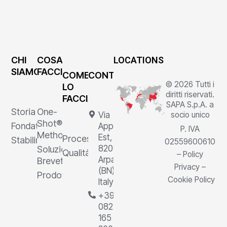
CHI
COSA
LOCATIONS
SIAMO
FACCIAMO
COME
CONTATTI
© 2026 Tutti i
LO
diritti riservati.
FACCIAMO
SAPA S.p.A. a
Storia
One-
Via
socio unico
Shot®
Fondatore
Appia
P. IVA
Method
Est, 1,
Processi
Stabilimenti
02559600610
82011
Soluzioni
Qualità
–
Policy
Arpaia
Brevettate
Privacy
–
(BN),
Prodotti
Cookie Policy
Italy
+39
0823
165