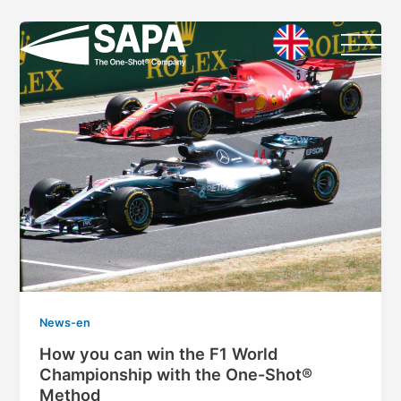
Vai
Paginazione
al
articoli
contenuto
News-en
How you can win the F1 World
Championship with the One-Shot®
Method