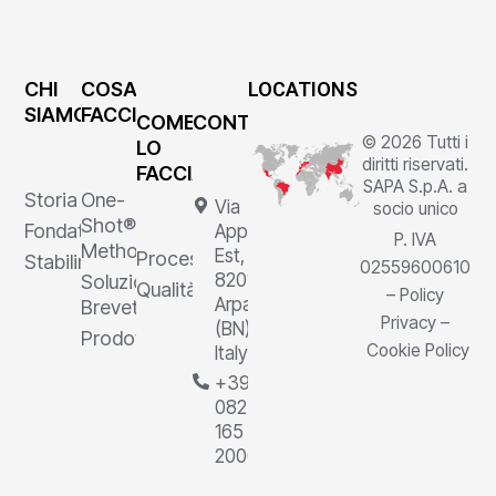
CHI
COSA
LOCATIONS
SIAMO
FACCIAMO
COME
CONTATTI
© 2026 Tutti i
LO
diritti riservati.
FACCIAMO
SAPA S.p.A. a
Storia
One-
Via
socio unico
Shot®
Fondatore
Appia
P. IVA
Method
Est, 1,
Processi
Stabilimenti
02559600610
82011
Soluzioni
Qualità
–
Policy
Arpaia
Brevettate
Privacy
–
(BN),
Prodotti
Cookie Policy
Italy
+39
0823
165
2000