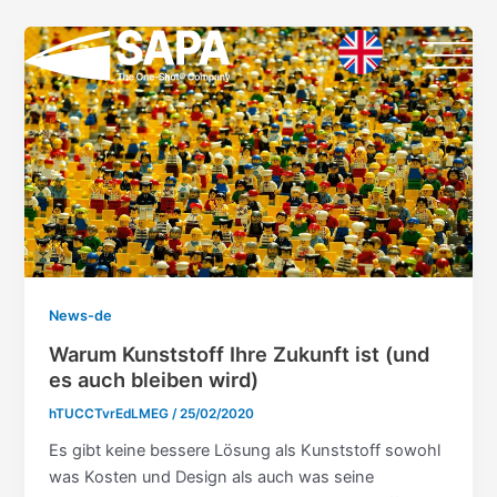
Vai
Paginazione
al
articoli
contenuto
News-de
Warum Kunststoff Ihre Zukunft ist (und
es auch bleiben wird)
hTUCCTvrEdLMEG
/
25/02/2020
Es gibt keine bessere Lösung als Kunststoff sowohl
was Kosten und Design als auch was seine