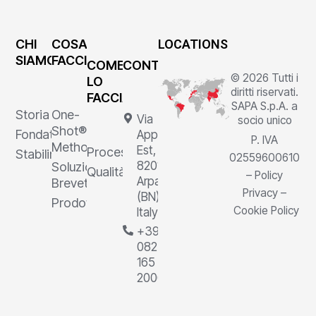
CHI
COSA
LOCATIONS
SIAMO
FACCIAMO
COME
CONTATTI
© 2026 Tutti i
LO
diritti riservati.
FACCIAMO
SAPA S.p.A. a
Storia
One-
Via
socio unico
Shot®
Fondatore
Appia
P. IVA
Method
Est, 1,
Processi
Stabilimenti
02559600610
82011
Soluzioni
Qualità
–
Policy
Arpaia
Brevettate
Privacy
–
(BN),
Prodotti
Cookie Policy
Italy
+39
0823
165
2000