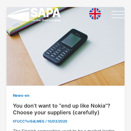
Vai
Paginazione
al
articoli
contenuto
News-en
You don’t want to “end up like Nokia”?
Choose your suppliers (carefully)
hTUCCTvrEdLMEG
/
10/03/2020
The Finnish corporation used to be a market leader,