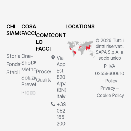
CHI
COSA
LOCATIONS
SIAMO
FACCIAMO
COME
CONTATTI
© 2026 Tutti i
LO
diritti riservati.
FACCIAMO
SAPA S.p.A. a
Storia
One-
Via
socio unico
Shot®
Fondatore
Appia
P. IVA
Method
Est, 1,
Processi
Stabilimenti
02559600610
82011
Soluzioni
Qualità
–
Policy
Arpaia
Brevettate
Privacy
–
(BN),
Prodotti
Cookie Policy
Italy
+39
0823
165
2000