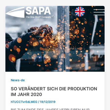
Vai
Paginazione
al
articoli
contenuto
News-de
SO VERÄNDERT SICH DIE PRODUKTION
IM JAHR 2020
hTUCCTvrEdLMEG
/
19/12/2019
BIS ZUM ENDE DES JAHRES VERBLEIBEN NUR