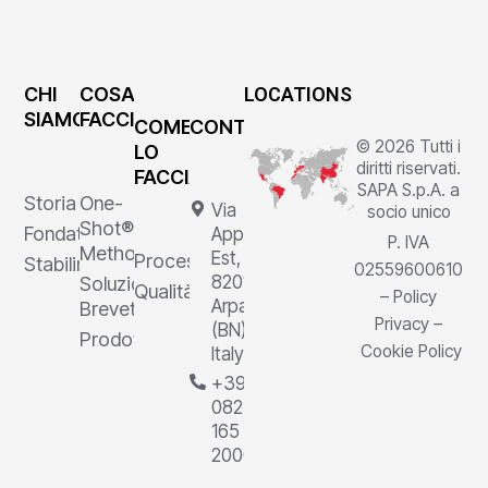
CHI
COSA
LOCATIONS
SIAMO
FACCIAMO
COME
CONTATTI
© 2026 Tutti i
LO
diritti riservati.
FACCIAMO
SAPA S.p.A. a
Storia
One-
Via
socio unico
Shot®
Fondatore
Appia
P. IVA
Method
Est, 1,
Processi
Stabilimenti
02559600610
82011
Soluzioni
Qualità
–
Policy
Arpaia
Brevettate
Privacy
–
(BN),
Prodotti
Cookie Policy
Italy
+39
0823
165
2000