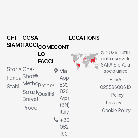
CHI
COSA
LOCATIONS
SIAMO
FACCIAMO
COME
CONTATTI
© 2026 Tutti i
LO
diritti riservati.
FACCIAMO
SAPA S.p.A. a
Storia
One-
Via
socio unico
Shot®
Fondatore
Appia
P. IVA
Method
Est, 1,
Processi
Stabilimenti
02559600610
82011
Soluzioni
Qualità
–
Policy
Arpaia
Brevettate
Privacy
–
(BN),
Prodotti
Cookie Policy
Italy
+39
0823
165