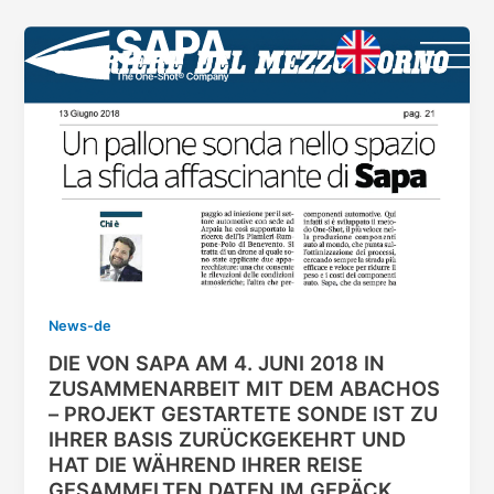
Vai
Paginazione
al
articoli
contenuto
News-de
DIE VON SAPA AM 4. JUNI 2018 IN
ZUSAMMENARBEIT MIT DEM ABACHOS
– PROJEKT GESTARTETE SONDE IST ZU
IHRER BASIS ZURÜCKGEKEHRT UND
HAT DIE WÄHREND IHRER REISE
GESAMMELTEN DATEN IM GEPÄCK