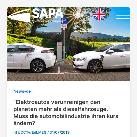
Vai
Paginazione
al
articoli
contenuto
News-de
“Elektroautos verunreinigen den
planeten mehr als dieselfahrzeuge.”
Muss die automobilindustrie ihren kurs
ändern?
hTUCCTvrEdLMEG
/
31/07/2019