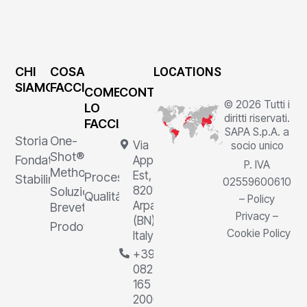
CHI
COSA
LOCATIONS
SIAMO
FACCIAMO
COME
CONTATTI
© 2026 Tutti i
LO
diritti riservati.
FACCIAMO
SAPA S.p.A. a
Storia
One-
Via
socio unico
Shot®
Fondatore
Appia
P. IVA
Method
Est, 1,
Processi
Stabilimenti
02559600610
82011
Soluzioni
Qualità
–
Policy
Arpaia
Brevettate
Privacy
–
(BN),
Prodotti
Cookie Policy
Italy
+39
0823
165
2000