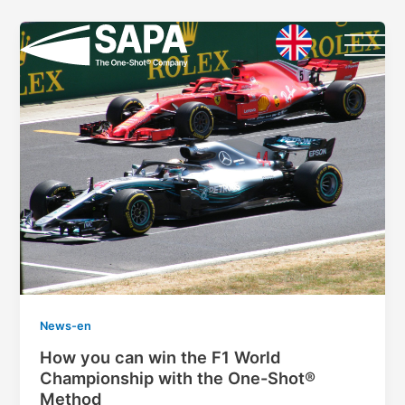
Vai
Paginazione
al
articoli
contenuto
News-en
How you can win the F1 World
Championship with the One-Shot®
Method