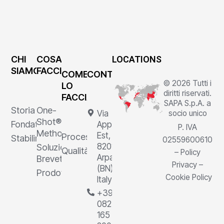
CHI
COSA
LOCATIONS
SIAMO
FACCIAMO
COME
CONTATTI
© 2026 Tutti i
LO
diritti riservati.
FACCIAMO
SAPA S.p.A. a
Storia
One-
Via
socio unico
Shot®
Fondatore
Appia
P. IVA
Method
Est, 1,
Processi
Stabilimenti
02559600610
82011
Soluzioni
Qualità
–
Policy
Arpaia
Brevettate
Privacy
–
(BN),
Prodotti
Cookie Policy
Italy
+39
0823
165