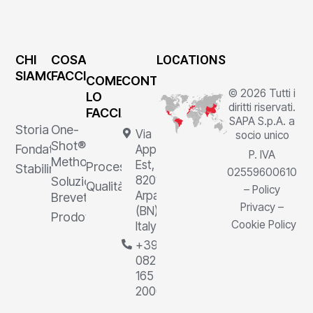
CHI
COSA
LOCATIONS
SIAMO
FACCIAMO
COME
CONTATTI
© 2026 Tutti i
LO
diritti riservati.
FACCIAMO
SAPA S.p.A. a
Storia
One-
Via
socio unico
Shot®
Fondatore
Appia
P. IVA
Method
Est, 1,
Processi
Stabilimenti
02559600610
82011
Soluzioni
Qualità
–
Policy
Arpaia
Brevettate
Privacy
–
(BN),
Prodotti
Cookie Policy
Italy
+39
0823
165
2000