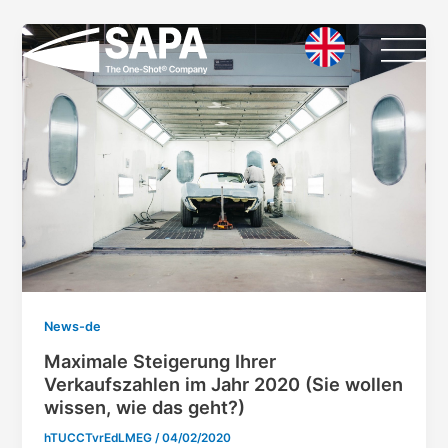
Vai
Paginazione
al
articoli
contenuto
News-de
Maximale Steigerung Ihrer
Verkaufszahlen im Jahr 2020 (Sie wollen
wissen, wie das geht?)
hTUCCTvrEdLMEG
/
04/02/2020