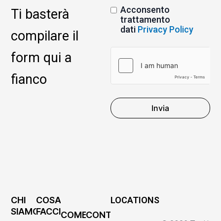
Acconsento
Ti basterà
trattamento
dati
Privacy Policy
compilare il
form qui a
fianco
Invia
CHI
COSA
LOCATIONS
SIAMO
FACCIAMO
COME
CONTATTI