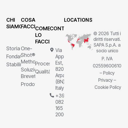
CHI
COSA
LOCATIONS
SIAMO
FACCIAMO
COME
CONTATTI
© 2026 Tutti i
LO
diritti riservati.
FACCIAMO
SAPA S.p.A. a
Storia
One-
Via
socio unico
Shot®
Fondatore
Appia
P. IVA
Method
Est, 1,
Processi
Stabilimenti
02559600610
82011
Soluzioni
Qualità
–
Policy
Arpaia
Brevettate
Privacy
–
(BN),
Prodotti
Cookie Policy
Italy
+39
0823
165
2000