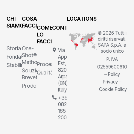
CHI
COSA
LOCATIONS
SIAMO
FACCIAMO
COME
CONTATTI
© 2026 Tutti i
LO
diritti riservati.
FACCIAMO
SAPA S.p.A. a
Storia
One-
Via
socio unico
Shot®
Fondatore
Appia
P. IVA
Method
Est, 1,
Processi
Stabilimenti
02559600610
82011
Soluzioni
Qualità
–
Policy
Arpaia
Brevettate
Privacy
–
(BN),
Prodotti
Cookie Policy
Italy
+39
0823
165
2000