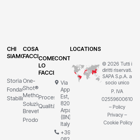
CHI
COSA
LOCATIONS
SIAMO
FACCIAMO
COME
CONTATTI
© 2026 Tutti i
LO
diritti riservati.
FACCIAMO
SAPA S.p.A. a
Storia
One-
socio unico
Via
Shot®
Fondatore
Appia
P. IVA
Method
Est, 1,
Processi
Stabilimenti
02559600610
82011
Soluzioni
Qualità
–
Policy
Arpaia
Brevettate
Privacy
–
(BN),
Prodotti
Cookie Policy
Italy
+39
0823