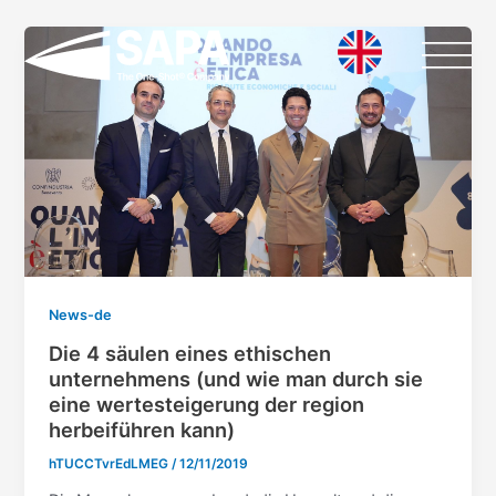
Vai
al
contenuto
News-de
Die 4 säulen eines ethischen
unternehmens (und wie man durch sie
eine wertesteigerung der region
herbeiführen kann)
hTUCCTvrEdLMEG
/
12/11/2019