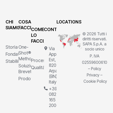
CHI
COSA
LOCATIONS
SIAMO
FACCIAMO
COME
CONTATTI
© 2026 Tutti i
LO
diritti riservati.
FACCIAMO
SAPA S.p.A. a
Storia
One-
Via
socio unico
Shot®
Fondatore
Appia
P. IVA
Method
Est, 1,
Processi
Stabilimenti
02559600610
82011
Soluzioni
Qualità
–
Policy
Arpaia
Brevettate
Privacy
–
(BN),
Prodotti
Cookie Policy
Italy
+39
0823
165
2000