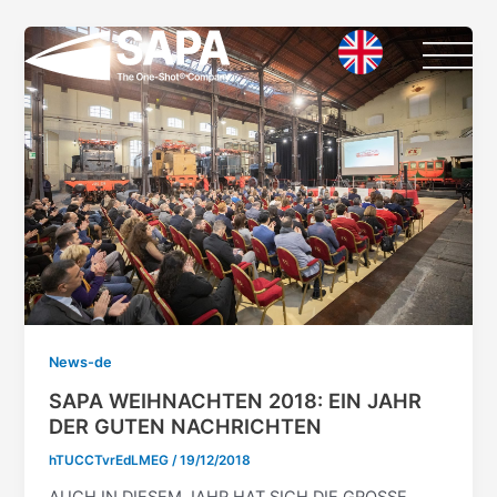
Vai
Paginazione
al
articoli
contenuto
News-de
SAPA WEIHNACHTEN 2018: EIN JAHR
DER GUTEN NACHRICHTEN
hTUCCTvrEdLMEG
/
19/12/2018
AUCH IN DIESEM JAHR HAT SICH DIE GROSSE