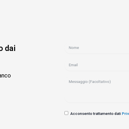
o dai
ianco
Acconsento trattamento dati
Pri