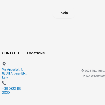
Invia
CONTATTI
LOCATIONS
Via Appia Est, 1,
© 2026 Tutti i dirit
82011 Arpaia (BN),
P. IVA 02559600
Italy
+39 0823 165
2000