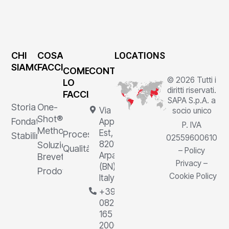
CHI
COSA
LOCATIONS
SIAMO
FACCIAMO
COME
CONTATTI
© 2026 Tutti i
LO
diritti riservati.
FACCIAMO
SAPA S.p.A. a
Storia
One-
Via
socio unico
Shot®
Fondatore
Appia
P. IVA
Method
Est, 1,
Processi
Stabilimenti
02559600610
82011
Soluzioni
Qualità
–
Policy
Arpaia
Brevettate
Privacy
–
(BN),
Prodotti
Cookie Policy
Italy
+39
0823
165
2000