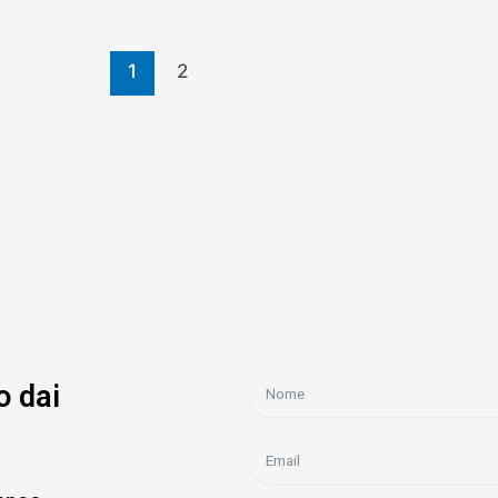
1
2
o dai