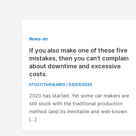
Vai
Paginazione
al
articoli
contenuto
News-en
If you also make one of these five
mistakes, then you can’t complain
about downtime and excessive
costs.
hTUCCTvrEdLMEG
/
03/03/2020
2020 has started. Yet some car makers are
still stuck with the traditional production
method (and its inevitable and well-known
[…]