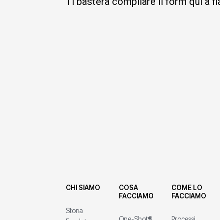
Ti basterà compilare il form qui a f
CHI SIAMO
COSA
COME LO
FACCIAMO
FACCIAMO
Storia
One-Shot®
Processi